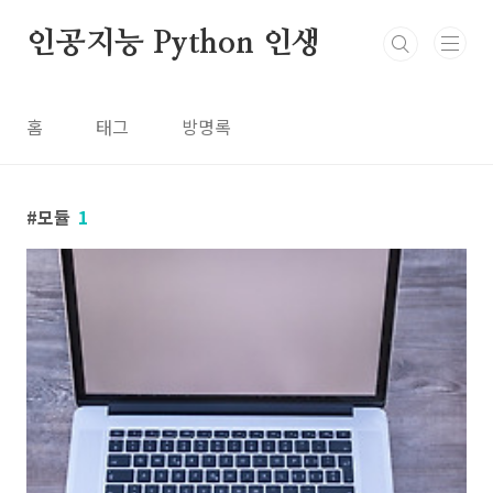
본문 바로가기
인공지능 Python 인생
홈
태그
방명록
모듈
1