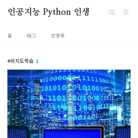
본문 바로가기
인공지능 Python 인생
홈
태그
방명록
비지도학습
1