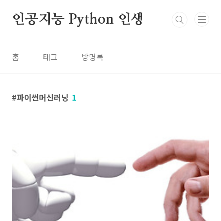
본문 바로가기
인공지능 Python 인생
홈
태그
방명록
파이썬머신러닝
1